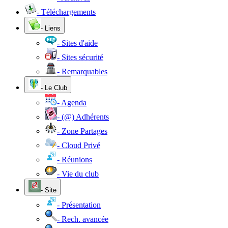
- Téléchargements
- Liens
- Sites d'aide
- Sites sécurité
- Remarquables
- Le Club
- Agenda
- (@) Adhérents
- Zone Partages
- Cloud Privé
- Réunions
- Vie du club
- Site
- Présentation
- Rech. avancée