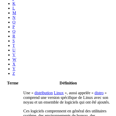
K
L
M
N
O
P
Q
R
S
T
U
V
W
X
Y
Z
Terme
Définition
Une «
distribution
Linux
», aussi appelée «
distro
»
comprend une version spécifique de Linux avec son
noyau et un ensemble de logiciels qui ont été ajoutés.
Ces logiciels comprennent en général des utilitaires
système, des environnements de bureau, des