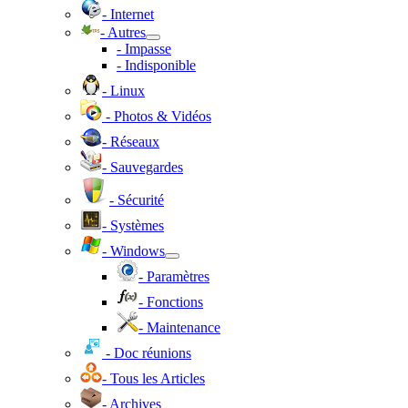
- Internet
- Autres
- Impasse
- Indisponible
- Linux
- Photos & Vidéos
- Réseaux
- Sauvegardes
- Sécurité
- Systèmes
- Windows
- Paramètres
- Fonctions
- Maintenance
- Doc réunions
- Tous les Articles
- Archives