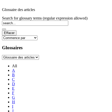
Glossaire des articles
Search for glossary terms (regular expression allowed)
Glossaires
All
A
B
C
D
E
F
G
H
I
J