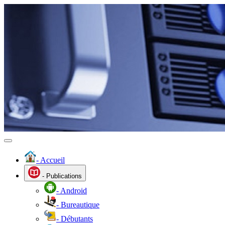
- Accueil
- Publications
- Android
- Bureautique
- Débutants