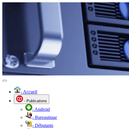
- Accueil
- Publications
- Android
- Bureautique
- Débutants