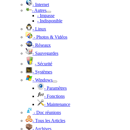
- Internet
- Autres
- Impasse
- Indisponible
- Linux
- Photos & Vidéos
- Réseaux
- Sauvegardes
- Sécurité
- Systèmes
- Windows
- Paramètres
- Fonctions
- Maintenance
- Doc réunions
- Tous les Articles
- Archives