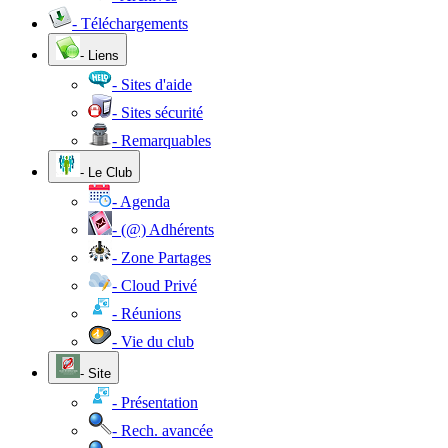
- Téléchargements
- Liens
- Sites d'aide
- Sites sécurité
- Remarquables
- Le Club
- Agenda
- (@) Adhérents
- Zone Partages
- Cloud Privé
- Réunions
- Vie du club
- Site
- Présentation
- Rech. avancée