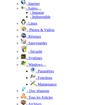
- Internet
- Autres
- Impasse
- Indisponible
- Linux
- Photos & Vidéos
- Réseaux
- Sauvegardes
- Sécurité
- Systèmes
- Windows
- Paramètres
- Fonctions
- Maintenance
- Doc réunions
- Tous les Articles
- Archives