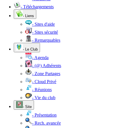
- Téléchargements
- Liens
- Sites d'aide
- Sites sécurité
- Remarquables
- Le Club
- Agenda
- (@) Adhérents
- Zone Partages
- Cloud Privé
- Réunions
- Vie du club
- Site
- Présentation
- Rech. avancée