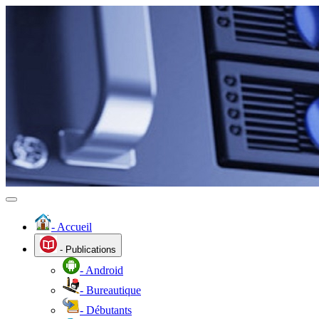
- Accueil
- Publications
- Android
- Bureautique
- Débutants