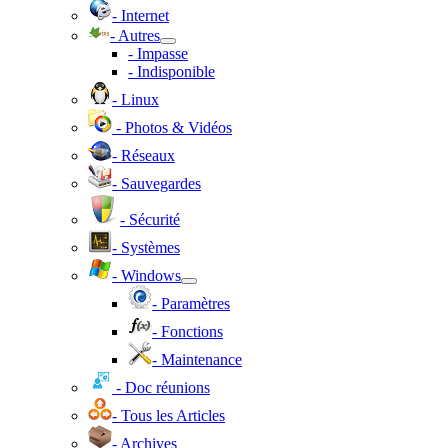
- Internet
- Autres
- Impasse
- Indisponible
- Linux
- Photos & Vidéos
- Réseaux
- Sauvegardes
- Sécurité
- Systèmes
- Windows
- Paramètres
- Fonctions
- Maintenance
- Doc réunions
- Tous les Articles
- Archives