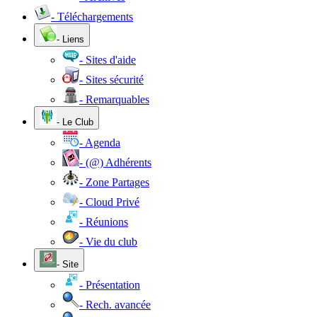
- Téléchargements
- Liens
- Sites d'aide
- Sites sécurité
- Remarquables
- Le Club
- Agenda
- (@) Adhérents
- Zone Partages
- Cloud Privé
- Réunions
- Vie du club
- Site
- Présentation
- Rech. avancée