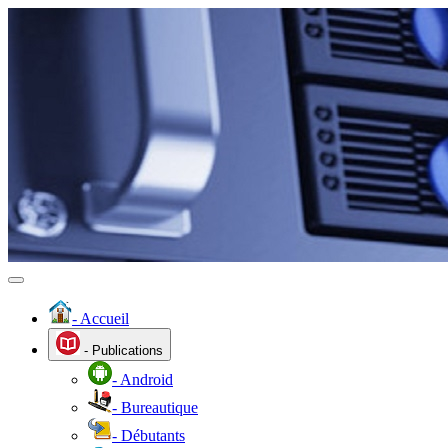
- Accueil
- Publications
- Android
- Bureautique
- Débutants