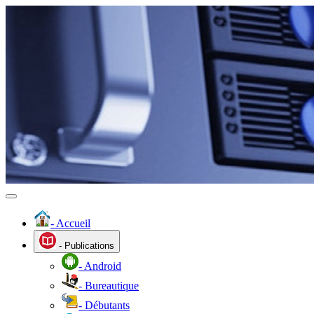
- Accueil
- Publications
- Android
- Bureautique
- Débutants