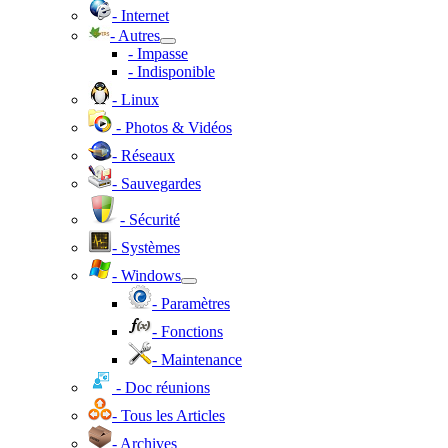
- Internet
- Autres
- Impasse
- Indisponible
- Linux
- Photos & Vidéos
- Réseaux
- Sauvegardes
- Sécurité
- Systèmes
- Windows
- Paramètres
- Fonctions
- Maintenance
- Doc réunions
- Tous les Articles
- Archives