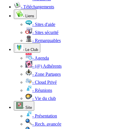
- Téléchargements
- Liens
- Sites d'aide
- Sites sécurité
- Remarquables
- Le Club
- Agenda
- (@) Adhérents
- Zone Partages
- Cloud Privé
- Réunions
- Vie du club
- Site
- Présentation
- Rech. avancée