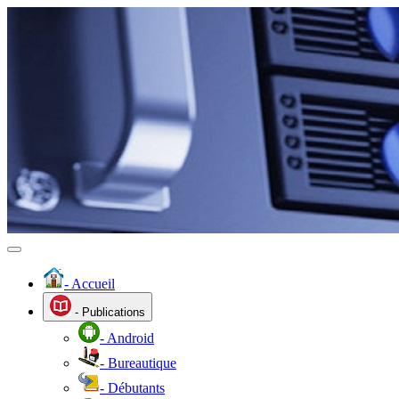
- Accueil
- Publications
- Android
- Bureautique
- Débutants