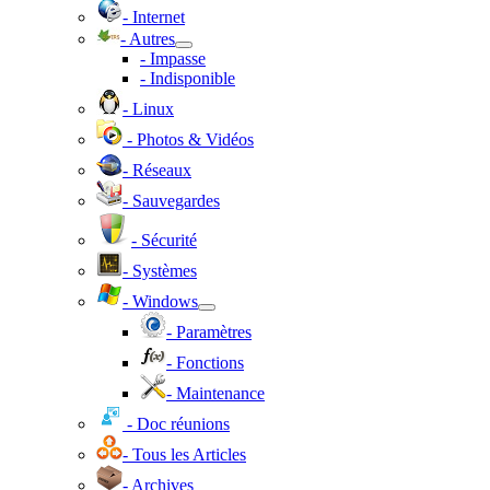
- Internet
- Autres
- Impasse
- Indisponible
- Linux
- Photos & Vidéos
- Réseaux
- Sauvegardes
- Sécurité
- Systèmes
- Windows
- Paramètres
- Fonctions
- Maintenance
- Doc réunions
- Tous les Articles
- Archives