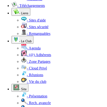
- Téléchargements
- Liens
- Sites d'aide
- Sites sécurité
- Remarquables
- Le Club
- Agenda
- (@) Adhérents
- Zone Partages
- Cloud Privé
- Réunions
- Vie du club
- Site
- Présentation
- Rech. avancée