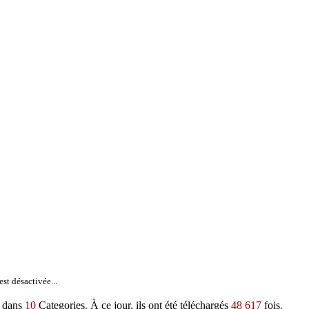
st désactivée...
s dans
10
Categories. À ce jour, ils ont été téléchargés
48 617
fois.