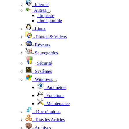
- Internet
- Autres
- Impasse
- Indisponible
- Linux
- Photos & Vidéos
- Réseaux
- Sauvegardes
- Sécurité
- Systèmes
- Windows
- Paramètres
- Fonctions
- Maintenance
- Doc réunions
- Tous les Articles
- Archives