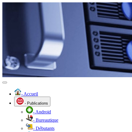
- Accueil
- Publications
- Android
- Bureautique
- Débutants