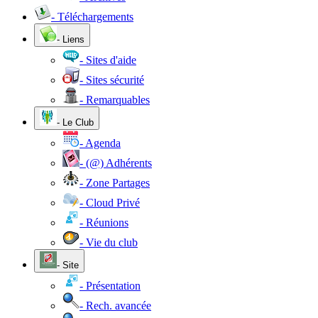
- Téléchargements
- Liens
- Sites d'aide
- Sites sécurité
- Remarquables
- Le Club
- Agenda
- (@) Adhérents
- Zone Partages
- Cloud Privé
- Réunions
- Vie du club
- Site
- Présentation
- Rech. avancée