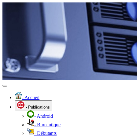
- Accueil
- Publications
- Android
- Bureautique
- Débutants