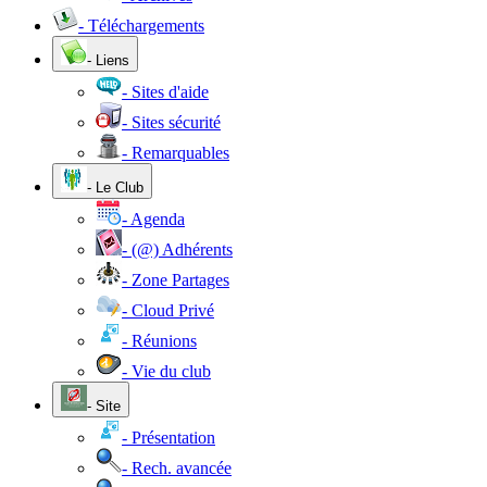
- Téléchargements
- Liens
- Sites d'aide
- Sites sécurité
- Remarquables
- Le Club
- Agenda
- (@) Adhérents
- Zone Partages
- Cloud Privé
- Réunions
- Vie du club
- Site
- Présentation
- Rech. avancée