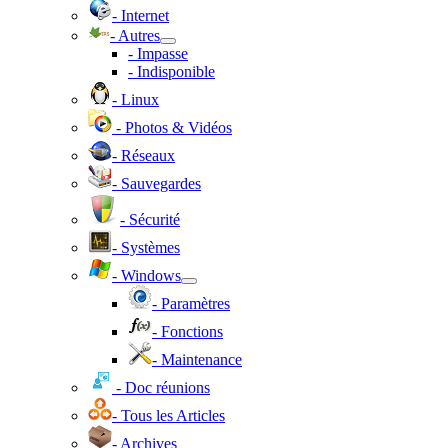
- Internet
- Autres
- Impasse
- Indisponible
- Linux
- Photos & Vidéos
- Réseaux
- Sauvegardes
- Sécurité
- Systèmes
- Windows
- Paramètres
- Fonctions
- Maintenance
- Doc réunions
- Tous les Articles
- Archives