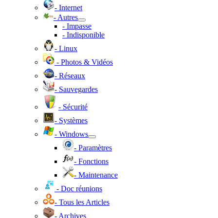
- Internet
- Autres
- Impasse
- Indisponible
- Linux
- Photos & Vidéos
- Réseaux
- Sauvegardes
- Sécurité
- Systèmes
- Windows
- Paramètres
- Fonctions
- Maintenance
- Doc réunions
- Tous les Articles
- Archives