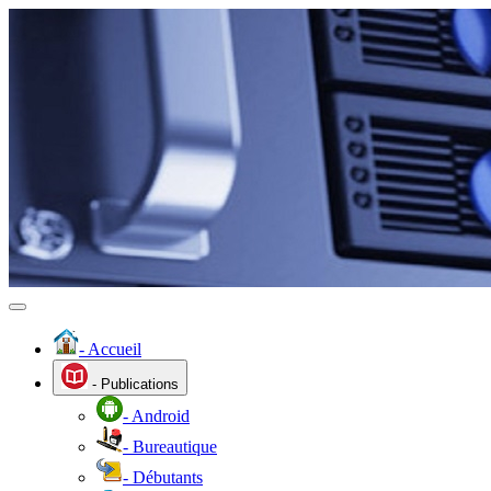
- Accueil
- Publications
- Android
- Bureautique
- Débutants