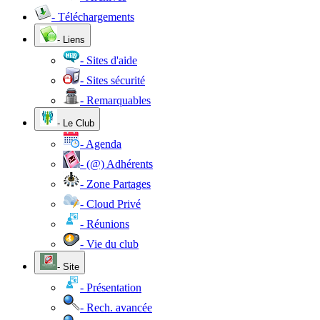
- Téléchargements
- Liens
- Sites d'aide
- Sites sécurité
- Remarquables
- Le Club
- Agenda
- (@) Adhérents
- Zone Partages
- Cloud Privé
- Réunions
- Vie du club
- Site
- Présentation
- Rech. avancée