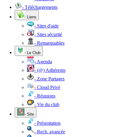
- Téléchargements
- Liens
- Sites d'aide
- Sites sécurité
- Remarquables
- Le Club
- Agenda
- (@) Adhérents
- Zone Partages
- Cloud Privé
- Réunions
- Vie du club
- Site
- Présentation
- Rech. avancée