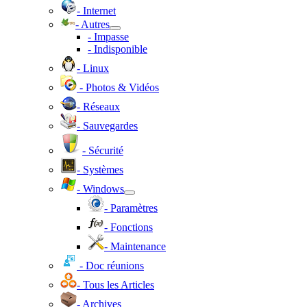
- Internet
- Autres
- Impasse
- Indisponible
- Linux
- Photos & Vidéos
- Réseaux
- Sauvegardes
- Sécurité
- Systèmes
- Windows
- Paramètres
- Fonctions
- Maintenance
- Doc réunions
- Tous les Articles
- Archives