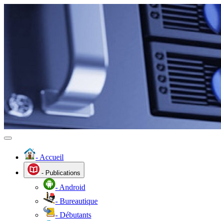
- Accueil
- Publications
- Android
- Bureautique
- Débutants