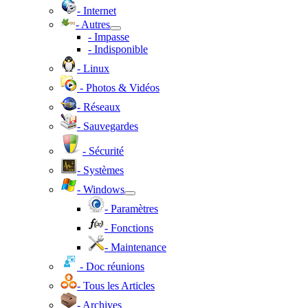
- Internet
- Autres
- Impasse
- Indisponible
- Linux
- Photos & Vidéos
- Réseaux
- Sauvegardes
- Sécurité
- Systèmes
- Windows
- Paramètres
- Fonctions
- Maintenance
- Doc réunions
- Tous les Articles
- Archives