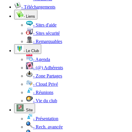
- Téléchargements
- Liens
- Sites d'aide
- Sites sécurité
- Remarquables
- Le Club
- Agenda
- (@) Adhérents
- Zone Partages
- Cloud Privé
- Réunions
- Vie du club
- Site
- Présentation
- Rech. avancée