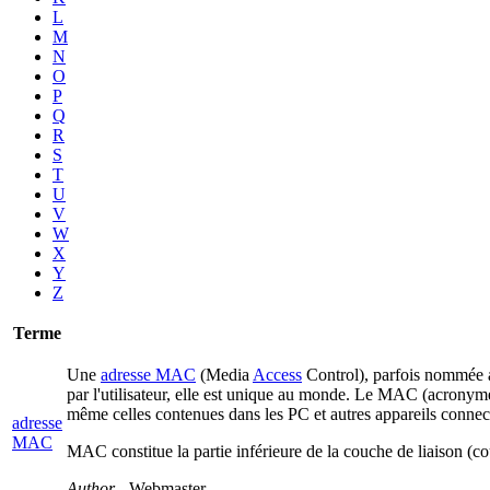
L
M
N
O
P
Q
R
S
T
U
V
W
X
Y
Z
Terme
Une
adresse MAC
(Media
Access
Control), parfois nommée ad
par l'utilisateur, elle est unique au monde. Le MAC (acrony
même celles contenues dans les PC et autres appareils connecté
adresse
MAC
MAC constitue la partie inférieure de la couche de liaison (co
Author
- Webmaster