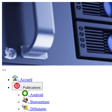
- Accueil
- Publications
- Android
- Bureautique
- Débutants