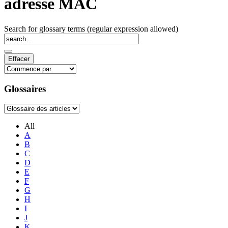
adresse MAC
Search for glossary terms (regular expression allowed)
Glossaires
All
A
B
C
D
E
F
G
H
I
J
K