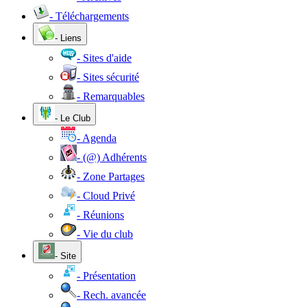
- Téléchargements
- Liens
- Sites d'aide
- Sites sécurité
- Remarquables
- Le Club
- Agenda
- (@) Adhérents
- Zone Partages
- Cloud Privé
- Réunions
- Vie du club
- Site
- Présentation
- Rech. avancée