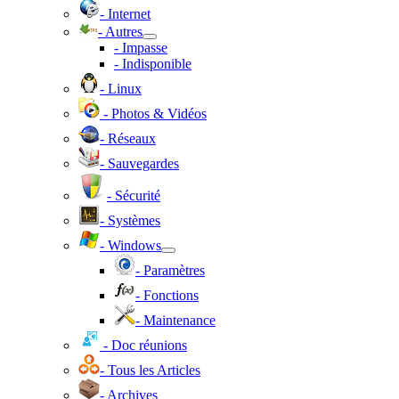
- Internet
- Autres
- Impasse
- Indisponible
- Linux
- Photos & Vidéos
- Réseaux
- Sauvegardes
- Sécurité
- Systèmes
- Windows
- Paramètres
- Fonctions
- Maintenance
- Doc réunions
- Tous les Articles
- Archives