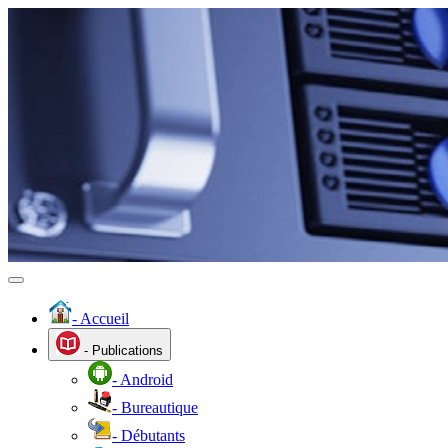
- Accueil
- Publications
- Android
- Bureautique
- Débutants