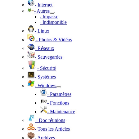
- Internet
- Autres
- Impasse
- Indisponible
- Linux
- Photos & Vidéos
- Réseaux
- Sauvegardes
- Sécurité
- Systèmes
- Windows
- Paramètres
- Fonctions
- Maintenance
- Doc réunions
- Tous les Articles
- Archives