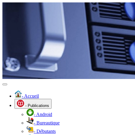
- Accueil
- Publications
- Android
- Bureautique
- Débutants