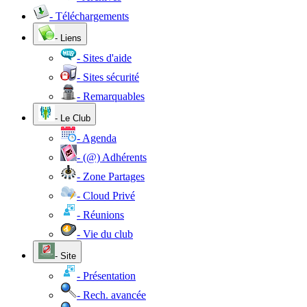
- Téléchargements
- Liens
- Sites d'aide
- Sites sécurité
- Remarquables
- Le Club
- Agenda
- (@) Adhérents
- Zone Partages
- Cloud Privé
- Réunions
- Vie du club
- Site
- Présentation
- Rech. avancée