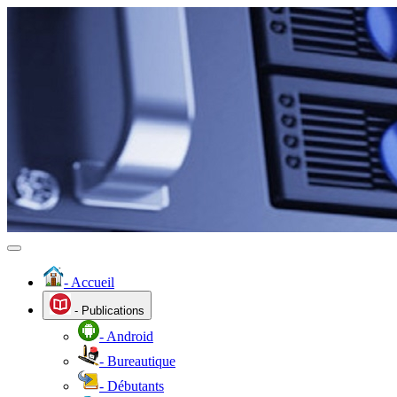
- Accueil
- Publications
- Android
- Bureautique
- Débutants