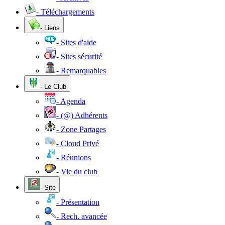
- Téléchargements
- Liens
- Sites d'aide
- Sites sécurité
- Remarquables
- Le Club
- Agenda
- (@) Adhérents
- Zone Partages
- Cloud Privé
- Réunions
- Vie du club
- Site
- Présentation
- Rech. avancée