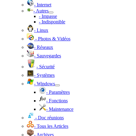
- Internet
- Autres
- Impasse
- Indisponible
- Linux
- Photos & Vidéos
- Réseaux
- Sauvegardes
- Sécurité
- Systèmes
- Windows
- Paramètres
- Fonctions
- Maintenance
- Doc réunions
- Tous les Articles
- Archives