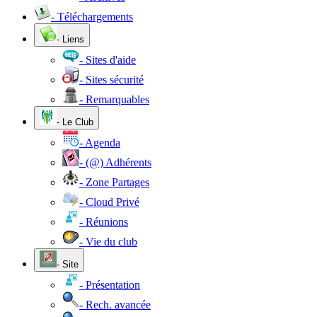
- Téléchargements
- Liens
- Sites d'aide
- Sites sécurité
- Remarquables
- Le Club
- Agenda
- (@) Adhérents
- Zone Partages
- Cloud Privé
- Réunions
- Vie du club
- Site
- Présentation
- Rech. avancée