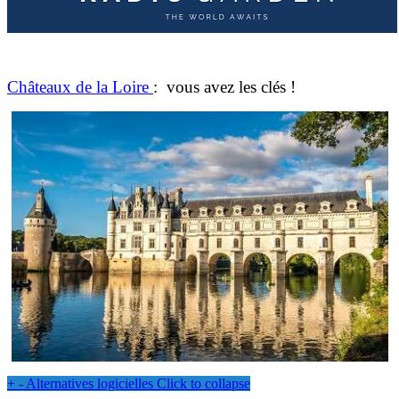
Châteaux de la Loire
: vous avez les clés !
+
-
Alternatives logicielles
Click to collapse