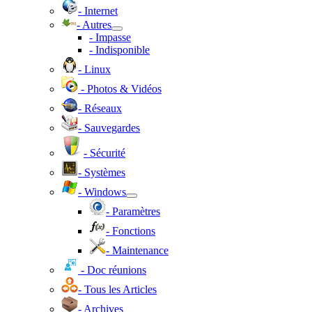
- Internet
- Autres
- Impasse
- Indisponible
- Linux
- Photos & Vidéos
- Réseaux
- Sauvegardes
- Sécurité
- Systèmes
- Windows
- Paramètres
- Fonctions
- Maintenance
- Doc réunions
- Tous les Articles
- Archives