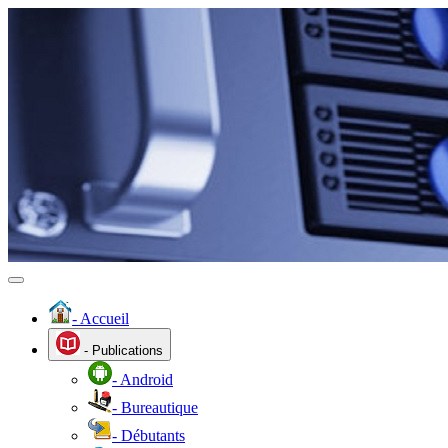
- Accueil
- Publications
- Android
- Bureautique
- Débutants