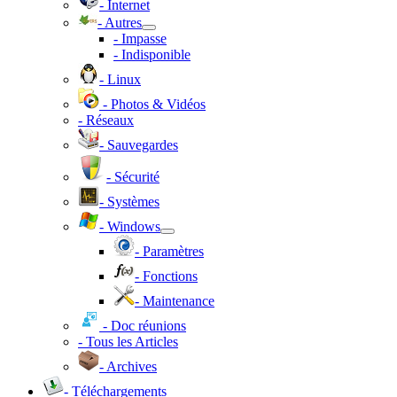
- Internet
- Autres
- Impasse
- Indisponible
- Linux
- Photos & Vidéos
- Réseaux
- Sauvegardes
- Sécurité
- Systèmes
- Windows
- Paramètres
- Fonctions
- Maintenance
- Doc réunions
- Tous les Articles
- Archives
- Téléchargements