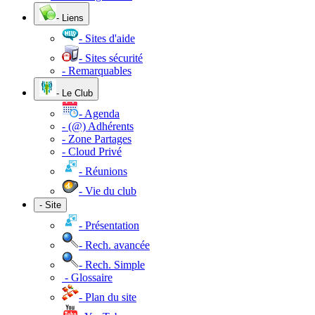
- Liens
- Sites d'aide
- Sites sécurité
- Remarquables
- Le Club
- Agenda
- (@) Adhérents
- Zone Partages
- Cloud Privé
- Réunions
- Vie du club
- Site
- Présentation
- Rech. avancée
- Rech. Simple
- Glossaire
- Plan du site