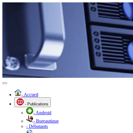
- Accueil
- Publications
- Android
- Bureautique
- Débutants