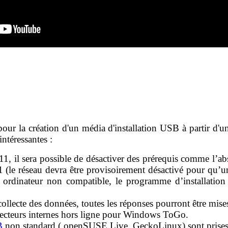
 pour la création d'un média d'installation USB à partir d'
ntéressantes :
1, il sera possible de désactiver des prérequis comme l’a
(le réseau devra être provisoirement désactivé pour qu’un c
 ordinateur non compatible, le programme d’installation n
a collecte des données, toutes les réponses pourront être mise
es lecteurs internes hors ligne pour Windows ToGo.
B
non standard ( openSUSE Live, GeckoLinux) sont prises