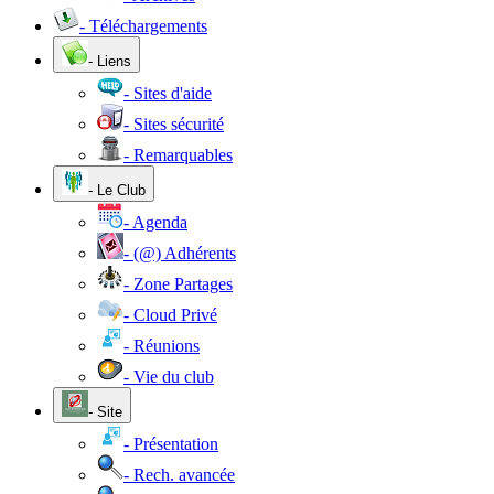
- Téléchargements
- Liens
- Sites d'aide
- Sites sécurité
- Remarquables
- Le Club
- Agenda
- (@) Adhérents
- Zone Partages
- Cloud Privé
- Réunions
- Vie du club
- Site
- Présentation
- Rech. avancée