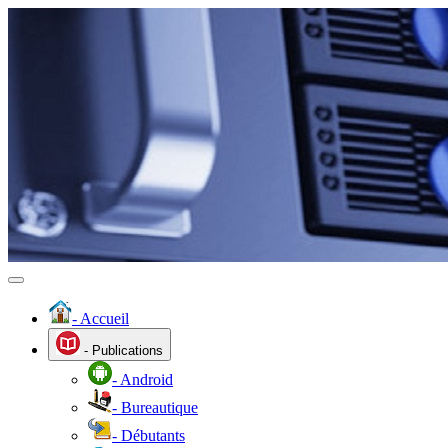
- Accueil
- Publications
- Android
- Bureautique
- Débutants