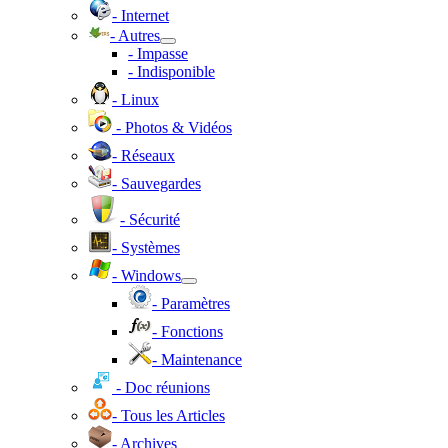
- Internet
- Autres
- Impasse
- Indisponible
- Linux
- Photos & Vidéos
- Réseaux
- Sauvegardes
- Sécurité
- Systèmes
- Windows
- Paramètres
- Fonctions
- Maintenance
- Doc réunions
- Tous les Articles
- Archives