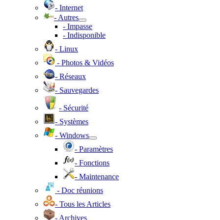
- Internet
- Autres
- Impasse
- Indisponible
- Linux
- Photos & Vidéos
- Réseaux
- Sauvegardes
- Sécurité
- Systèmes
- Windows
- Paramètres
- Fonctions
- Maintenance
- Doc réunions
- Tous les Articles
- Archives