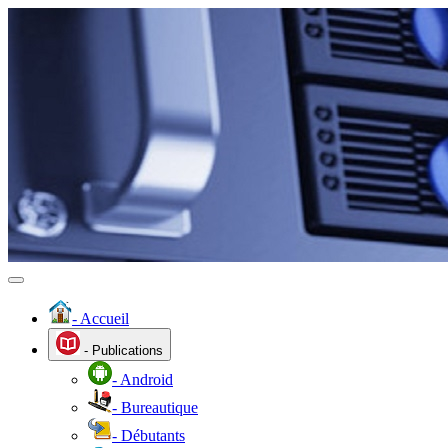
- Accueil
- Publications
- Android
- Bureautique
- Débutants