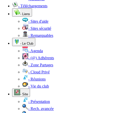
- Téléchargements
- Liens
- Sites d'aide
- Sites sécurité
- Remarquables
- Le Club
- Agenda
- (@) Adhérents
- Zone Partages
- Cloud Privé
- Réunions
- Vie du club
- Site
- Présentation
- Rech. avancée