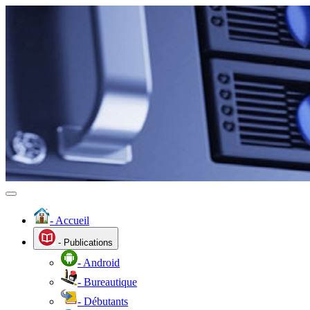
- Accueil
- Publications
- Android
- Bureautique
- Débutants