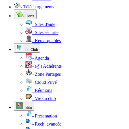
- Téléchargements
- Liens
- Sites d'aide
- Sites sécurité
- Remarquables
- Le Club
- Agenda
- (@) Adhérents
- Zone Partages
- Cloud Privé
- Réunions
- Vie du club
- Site
- Présentation
- Rech. avancée