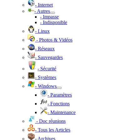
- Internet
- Autres
- Impasse
- Indisponible
- Linux
- Photos & Vidéos
- Réseaux
- Sauvegardes
- Sécurité
- Systèmes
- Windows
- Paramètres
- Fonctions
- Maintenance
- Doc réunions
- Tous les Articles
- Archives