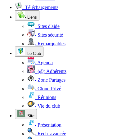
- Téléchargements
- Liens
- Sites d'aide
- Sites sécurité
- Remarquables
- Le Club
- Agenda
- (@) Adhérents
- Zone Partages
- Cloud Privé
- Réunions
- Vie du club
- Site
- Présentation
- Rech. avancée