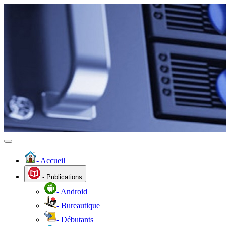
- Accueil
- Publications
- Android
- Bureautique
- Débutants