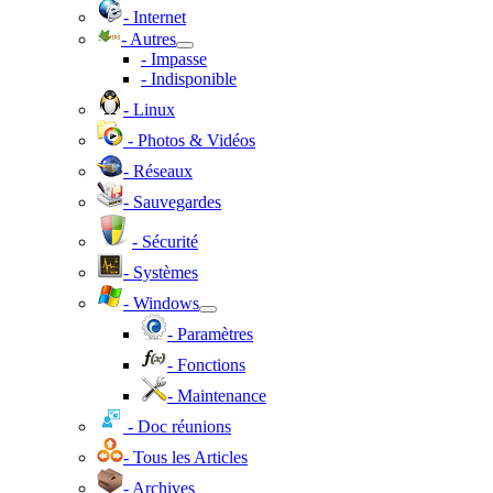
- Internet
- Autres
- Impasse
- Indisponible
- Linux
- Photos & Vidéos
- Réseaux
- Sauvegardes
- Sécurité
- Systèmes
- Windows
- Paramètres
- Fonctions
- Maintenance
- Doc réunions
- Tous les Articles
- Archives